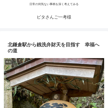
日常の何気ない事柄を深く考えてみる
ピタさんご一考様
北鎌倉駅から銭洗弁財天を目指す 幸福へ
の道
観光